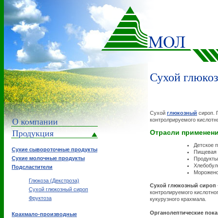
Сухой глюко
Сухой
глюкозный
сироп. 
О компании
контролрируемого кислотно
Продукция
Отрасли применен
Детское 
Сухие сывороточные продукты
Пищевая 
Сухие молочные продукты
Продукты
Хлебобул
Подсластители
Морожен
Глюкоза (Декстроза)
Cухой глюкозный сироп
Сухой глюкозный сироп
контролируемого кислотног
Фруктоза
кукурузного крахмала.
Органолептические пока
Крахмало-производные