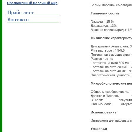
Обезвоженный молочный жир
Белый порошок со сладким
Прайс-лист
Типичный состав:
Контакты
Глюкоза : 15 %
Дисахариды 13%
Высшие полисахариды: 7
Физические характерист
Декстрозный эквивалент: 3
Ph в растворе : 4,5-5,5
Потери при высушивании:
Размер частиц
- остакток на сите 500 мк 
- остаток на сите 200 мк –
- остаток на сите 40 мк – 
Энергетическая ценность: 1
Микробиологические пок
Общее микробное число: 
Дрожжи и Плесень: 
Э. Коли: отсутствуе
Сальмонелла: отсутств
Использование:
Ингредиент для пищевых п
Упаковка: